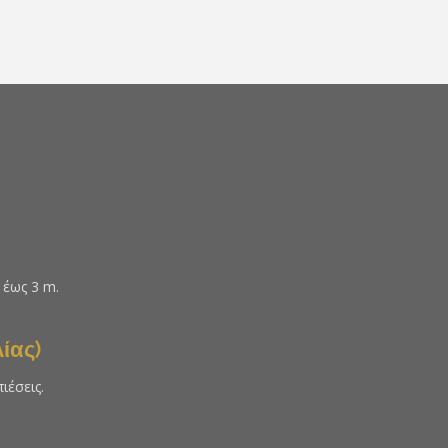
 έως 3 m.
ίας)
ιέσεις.