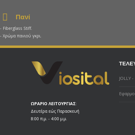
Πανί
- Fiberglass Stiff.
- Χρώμα πανιού γκρι.
ΤΕΛΕ
JOLLY -
Εφαρμοσ
ΩΡΑΡΙΟ ΛΕΙΤΟΥΡΓΙΑΣ
:
Δευτέρα εώς Παρασκευή
8:00 π.μ. - 4:00 μ.μ.